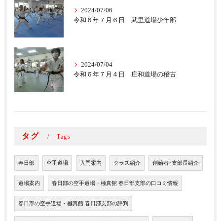
2024/07/06
令和６年７月６日 武里道場少年部
2024/07/04
令和６年７月４日 庄和道場の稽古
タグ
Tags
春日部
空手道場
入門案内
クラス紹介
創始者･支部長紹介
道場案内
春日部の空手道場・極真館 春日部支部の口コミ情報
春日部の空手道場・極真館 春日部支部の評判