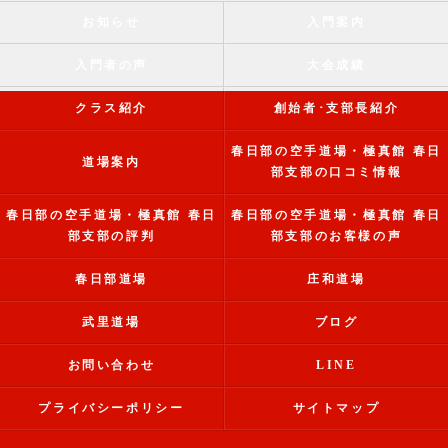
お知らせ
入門案内
入門者の声
大会成績
クラス紹介
創始者･支部長紹介
春日部の空手道場・極真館 春日
道場案内
部支部の口コミ情報
春日部の空手道場・極真館 春日
春日部の空手道場・極真館 春日
部支部の評判
部支部のお客様の声
春日部道場
庄和道場
武里道場
ブログ
お問い合わせ
LINE
プライバシーポリシー
サイトマップ