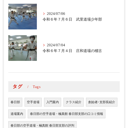
2024/07/06
令和６年７月６日 武里道場少年部
2024/07/04
令和６年７月４日 庄和道場の稽古
タグ
Tags
春日部
空手道場
入門案内
クラス紹介
創始者･支部長紹介
道場案内
春日部の空手道場・極真館 春日部支部の口コミ情報
春日部の空手道場・極真館 春日部支部の評判