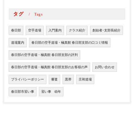
タグ
Tags
春日部
空手道場
入門案内
クラス紹介
創始者･支部長紹介
道場案内
春日部の空手道場・極真館 春日部支部の口コミ情報
春日部の空手道場・極真館 春日部支部の評判
春日部の空手道場・極真館 春日部支部のお客様の声
お問い合わせ
プライバシーポリシー
審査
黒帯
庄和道場
春日部市習い事
習い事 幼年