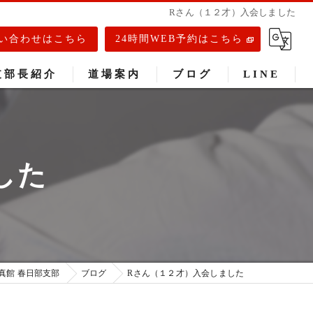
Rさん（１２才）入会しました
い合わせはこちら
24時間WEB予約はこちら
支部長紹介
道場案内
ブログ
LINE
春日部道場
庄和道場
した
武里道場
真館 春日部支部
ブログ
Rさん（１２才）入会しました