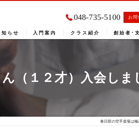
048-735-5100
お問
お知らせ
入門案内
クラス紹介
創始者･
入門者の声
大会成績
さん（１２才）入会しま
春日部の空手道場は極