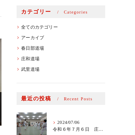
カテゴリー
Categories
全てのカテゴリー
アーカイブ
春日部道場
庄和道場
武里道場
最近の投稿
Recent Posts
2024/07/06
令和６年７月６日 庄和道場少年部