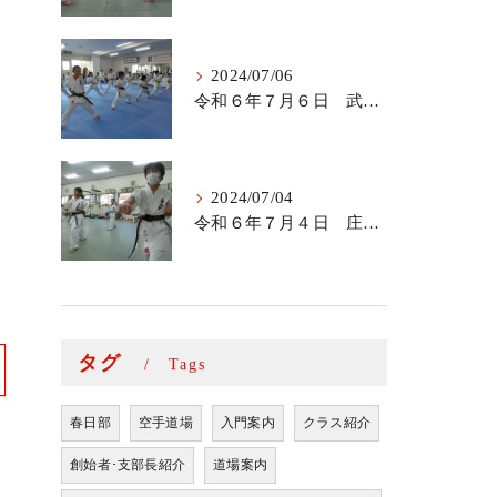
2024/07/06
令和６年７月６日 武里道場少年部
2024/07/04
令和６年７月４日 庄和道場の稽古
タグ
Tags
春日部
空手道場
入門案内
クラス紹介
創始者･支部長紹介
道場案内