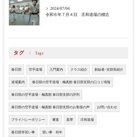
2024/07/04
令和６年７月４日 庄和道場の稽古
タグ
Tags
春日部
空手道場
入門案内
クラス紹介
創始者･支部長紹介
道場案内
春日部の空手道場・極真館 春日部支部の口コミ情報
春日部の空手道場・極真館 春日部支部の評判
春日部の空手道場・極真館 春日部支部のお客様の声
お問い合わせ
プライバシーポリシー
審査
黒帯
庄和道場
春日部市習い事
習い事 幼年