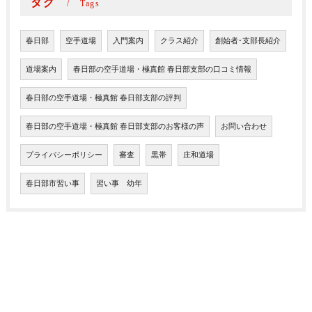
タグ
Tags
春日部
空手道場
入門案内
クラス紹介
創始者･支部長紹介
道場案内
春日部の空手道場・極真館 春日部支部の口コミ情報
春日部の空手道場・極真館 春日部支部の評判
春日部の空手道場・極真館 春日部支部のお客様の声
お問い合わせ
プライバシーポリシー
審査
黒帯
庄和道場
春日部市習い事
習い事 幼年