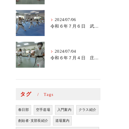
2024/07/06
令和６年７月６日 武里道場少年部
2024/07/04
令和６年７月４日 庄和道場の稽古
タグ
Tags
春日部
空手道場
入門案内
クラス紹介
創始者･支部長紹介
道場案内