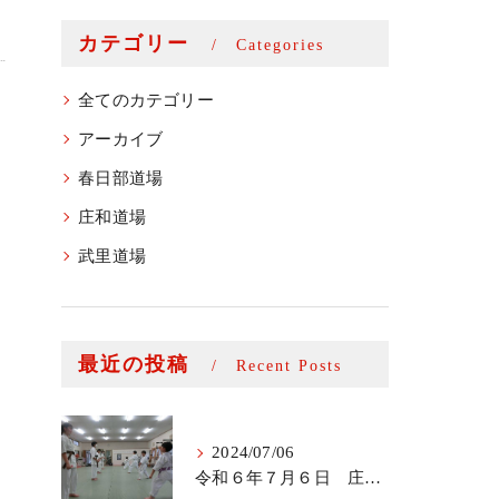
カテゴリー
Categories
全てのカテゴリー
アーカイブ
春日部道場
庄和道場
武里道場
最近の投稿
Recent Posts
2024/07/06
令和６年７月６日 庄和道場少年部