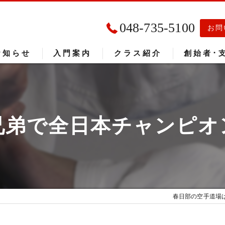
048-735-5100
お問
お知らせ
入門案内
クラス紹介
創始者･
入門者の声
大会成績
兄弟で全日本チャンピオ
春日部の空手道場