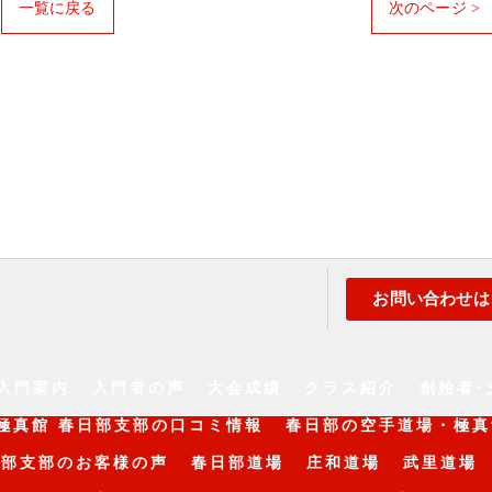
一覧に戻る
次のページ >
お問い合わせは
入門案内
入門者の声
大会成績
クラス紹介
創始者･
極真館 春日部支部の口コミ情報
春日部の空手道場・極真
日部支部のお客様の声
春日部道場
庄和道場
武里道場