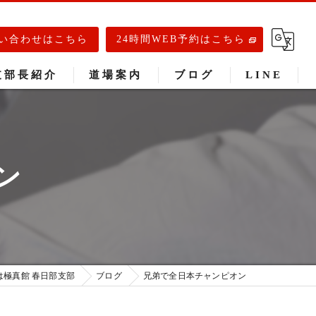
い合わせはこちら
24時間WEB予約はこちら
支部長紹介
道場案内
ブログ
LINE
春日部道場
庄和道場
ン
武里道場
は極真館 春日部支部
ブログ
兄弟で全日本チャンピオン