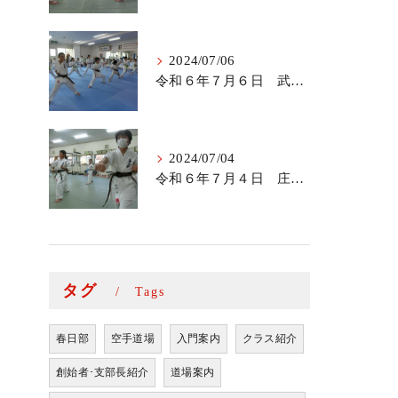
2024/07/06
令和６年７月６日 武里道場少年部
2024/07/04
令和６年７月４日 庄和道場の稽古
タグ
Tags
春日部
空手道場
入門案内
クラス紹介
創始者･支部長紹介
道場案内