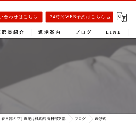
い合わせはこちら
24時間WEB予約はこちら
支部長紹介
道場案内
ブログ
LINE
春日部道場
庄和道場
武里道場
春日部の空手道場は極真館 春日部支部
ブログ
表彰式