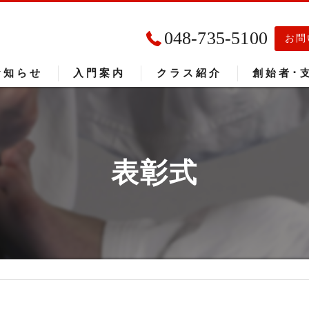
048-735-5100
お問
お知らせ
入門案内
クラス紹介
創始者･
入門者の声
大会成績
表彰式