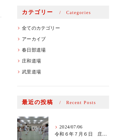
カテゴリー
Categories
全てのカテゴリー
アーカイブ
春日部道場
庄和道場
武里道場
最近の投稿
Recent Posts
2024/07/06
令和６年７月６日 庄和道場少年部