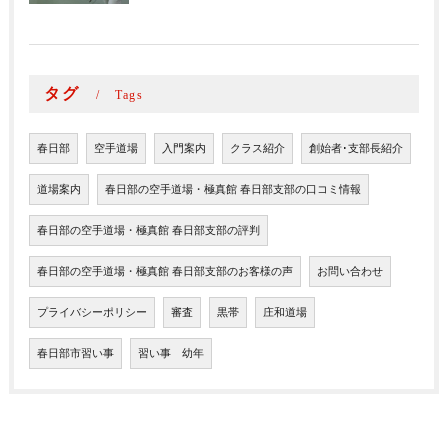
タグ
Tags
春日部
空手道場
入門案内
クラス紹介
創始者･支部長紹介
道場案内
春日部の空手道場・極真館 春日部支部の口コミ情報
春日部の空手道場・極真館 春日部支部の評判
春日部の空手道場・極真館 春日部支部のお客様の声
お問い合わせ
プライバシーポリシー
審査
黒帯
庄和道場
春日部市習い事
習い事 幼年