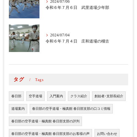
2024/07/06
令和６年７月６日 武里道場少年部
2024/07/04
令和６年７月４日 庄和道場の稽古
タグ
Tags
春日部
空手道場
入門案内
クラス紹介
創始者･支部長紹介
道場案内
春日部の空手道場・極真館 春日部支部の口コミ情報
春日部の空手道場・極真館 春日部支部の評判
春日部の空手道場・極真館 春日部支部のお客様の声
お問い合わせ