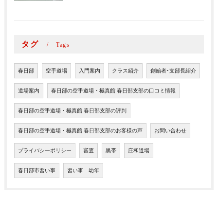
タグ
Tags
春日部
空手道場
入門案内
クラス紹介
創始者･支部長紹介
道場案内
春日部の空手道場・極真館 春日部支部の口コミ情報
春日部の空手道場・極真館 春日部支部の評判
春日部の空手道場・極真館 春日部支部のお客様の声
お問い合わせ
プライバシーポリシー
審査
黒帯
庄和道場
春日部市習い事
習い事 幼年