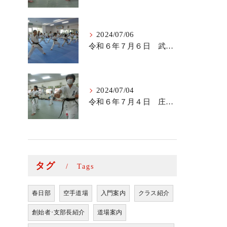
2024/07/06
令和６年７月６日 武里道場少年部
2024/07/04
令和６年７月４日 庄和道場の稽古
タグ
Tags
春日部
空手道場
入門案内
クラス紹介
創始者･支部長紹介
道場案内