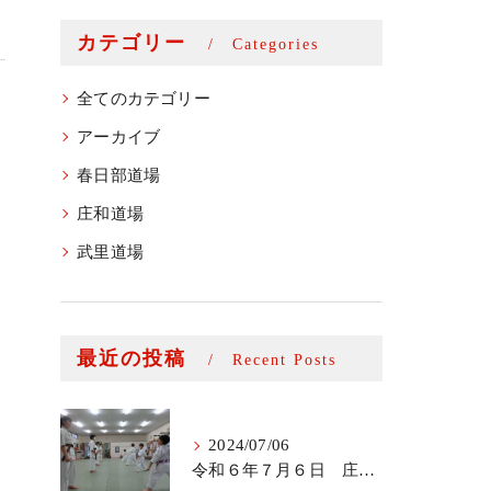
カテゴリー
Categories
全てのカテゴリー
アーカイブ
春日部道場
庄和道場
武里道場
最近の投稿
Recent Posts
2024/07/06
令和６年７月６日 庄和道場少年部