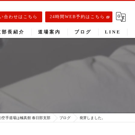
い合わせはこちら
24時間WEB予約はこちら
支部長紹介
道場案内
ブログ
LINE
春日部道場
庄和道場
武里道場
の空手道場は極真館 春日部支部
ブログ
発芽しました。