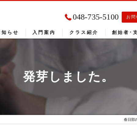
048-735-5100
お問
お知らせ
入門案内
クラス紹介
創始者･
入門者の声
大会成績
発芽しました。
春日部