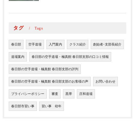
タグ
Tags
春日部
空手道場
入門案内
クラス紹介
創始者･支部長紹介
道場案内
春日部の空手道場・極真館 春日部支部の口コミ情報
春日部の空手道場・極真館 春日部支部の評判
春日部の空手道場・極真館 春日部支部のお客様の声
お問い合わせ
プライバシーポリシー
審査
黒帯
庄和道場
春日部市習い事
習い事 幼年