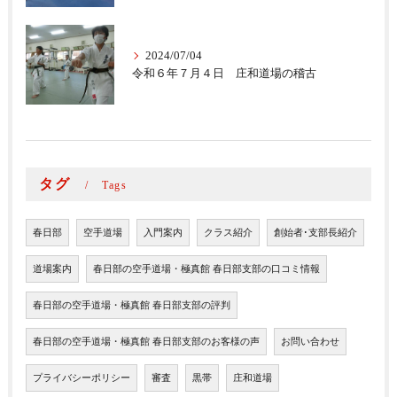
2024/07/04
令和６年７月４日 庄和道場の稽古
タグ
Tags
春日部
空手道場
入門案内
クラス紹介
創始者･支部長紹介
道場案内
春日部の空手道場・極真館 春日部支部の口コミ情報
春日部の空手道場・極真館 春日部支部の評判
春日部の空手道場・極真館 春日部支部のお客様の声
お問い合わせ
プライバシーポリシー
審査
黒帯
庄和道場