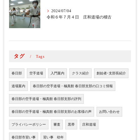
2024/07/04
令和６年７月４日 庄和道場の稽古
タグ
Tags
春日部
空手道場
入門案内
クラス紹介
創始者･支部長紹介
道場案内
春日部の空手道場・極真館 春日部支部の口コミ情報
春日部の空手道場・極真館 春日部支部の評判
春日部の空手道場・極真館 春日部支部のお客様の声
お問い合わせ
プライバシーポリシー
審査
黒帯
庄和道場
春日部市習い事
習い事 幼年