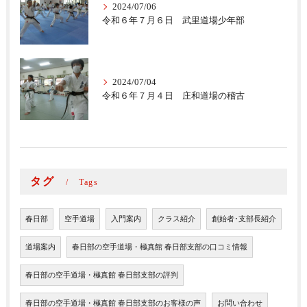
2024/07/06
令和６年７月６日 武里道場少年部
2024/07/04
令和６年７月４日 庄和道場の稽古
タグ
Tags
春日部
空手道場
入門案内
クラス紹介
創始者･支部長紹介
道場案内
春日部の空手道場・極真館 春日部支部の口コミ情報
春日部の空手道場・極真館 春日部支部の評判
春日部の空手道場・極真館 春日部支部のお客様の声
お問い合わせ