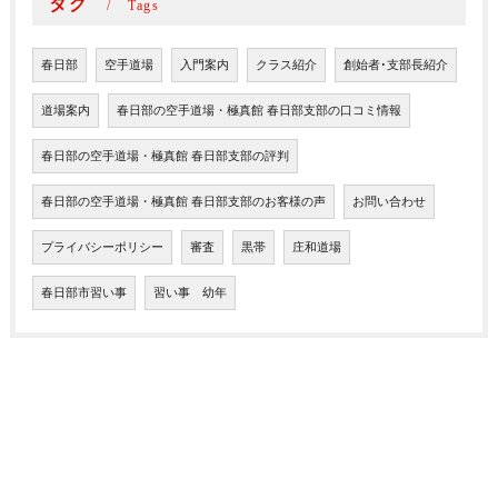
タグ
Tags
春日部
空手道場
入門案内
クラス紹介
創始者･支部長紹介
道場案内
春日部の空手道場・極真館 春日部支部の口コミ情報
春日部の空手道場・極真館 春日部支部の評判
春日部の空手道場・極真館 春日部支部のお客様の声
お問い合わせ
プライバシーポリシー
審査
黒帯
庄和道場
春日部市習い事
習い事 幼年