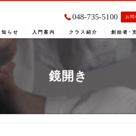
048-735-5100
お問
お知らせ
入門案内
クラス紹介
創始者･
入門者の声
大会成績
鏡開き