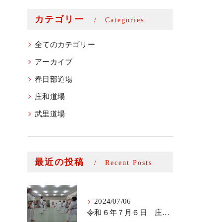
カテゴリー
Categories
全てのカテゴリー
アーカイブ
春日部道場
庄和道場
武里道場
最近の投稿
Recent Posts
2024/07/06
令和６年７月６日 庄和道場少年部