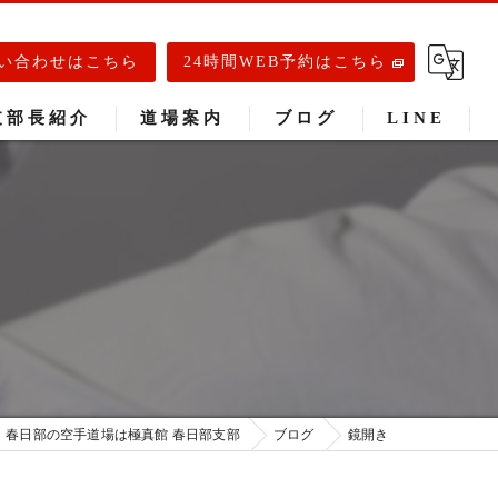
い合わせはこちら
24時間WEB予約はこちら
支部長紹介
道場案内
ブログ
LINE
春日部道場
庄和道場
武里道場
春日部の空手道場は極真館 春日部支部
ブログ
鏡開き