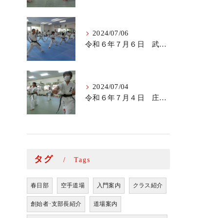
2024/07/06
令和６年７月６日 武里道場少年部
2024/07/04
令和６年７月４日 庄和道場の稽古
タグ
Tags
春日部
空手道場
入門案内
クラス紹介
創始者･支部長紹介
道場案内