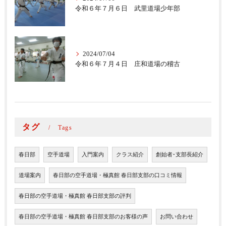
令和６年７月６日 武里道場少年部
2024/07/04
令和６年７月４日 庄和道場の稽古
タグ
Tags
春日部
空手道場
入門案内
クラス紹介
創始者･支部長紹介
道場案内
春日部の空手道場・極真館 春日部支部の口コミ情報
春日部の空手道場・極真館 春日部支部の評判
春日部の空手道場・極真館 春日部支部のお客様の声
お問い合わせ