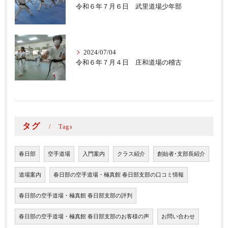
令和６年７月６日 武里道場少年部
2024/07/04
令和６年７月４日 庄和道場の稽古
タグ
Tags
春日部
空手道場
入門案内
クラス紹介
創始者･支部長紹介
道場案内
春日部の空手道場・極真館 春日部支部の口コミ情報
春日部の空手道場・極真館 春日部支部の評判
春日部の空手道場・極真館 春日部支部のお客様の声
お問い合わせ