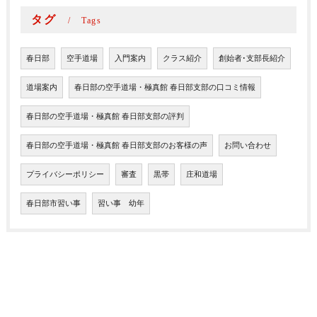
タグ
Tags
春日部
空手道場
入門案内
クラス紹介
創始者･支部長紹介
道場案内
春日部の空手道場・極真館 春日部支部の口コミ情報
春日部の空手道場・極真館 春日部支部の評判
春日部の空手道場・極真館 春日部支部のお客様の声
お問い合わせ
プライバシーポリシー
審査
黒帯
庄和道場
春日部市習い事
習い事 幼年