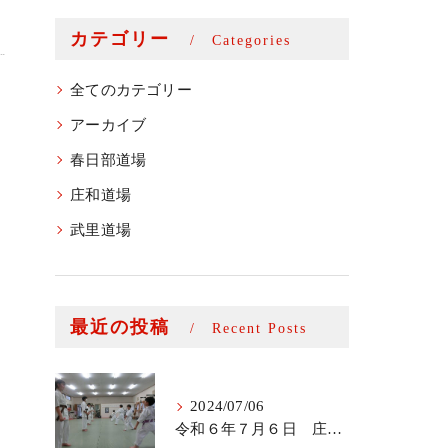
カテゴリー
Categories
全てのカテゴリー
アーカイブ
春日部道場
庄和道場
武里道場
最近の投稿
Recent Posts
2024/07/06
令和６年７月６日 庄和道場少年部