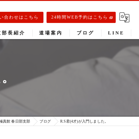
い合わせはこちら
24時間WEB予約はこちら
支部長紹介
道場案内
ブログ
LINE
春日部道場
庄和道場
た。
武里道場
極真館 春日部支部
ブログ
R.S君(4才)が入門しました。