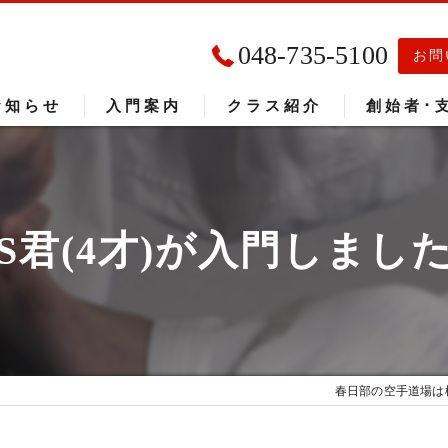
048-735-5100
お問
お知らせ
入門案内
クラス紹介
創始者･
入門者の声
大会成績
.S君(4才)が入門しまし
春日部の空手道場は