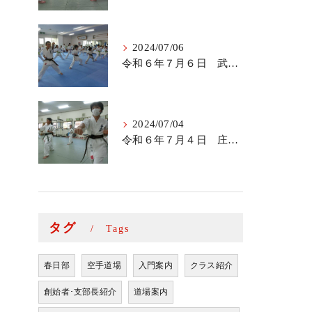
2024/07/06
令和６年７月６日 武里道場少年部
2024/07/04
令和６年７月４日 庄和道場の稽古
タグ
Tags
春日部
空手道場
入門案内
クラス紹介
創始者･支部長紹介
道場案内