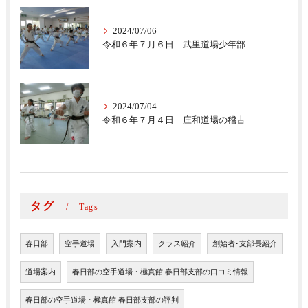
2024/07/06
令和６年７月６日 武里道場少年部
2024/07/04
令和６年７月４日 庄和道場の稽古
タグ
Tags
春日部
空手道場
入門案内
クラス紹介
創始者･支部長紹介
道場案内
春日部の空手道場・極真館 春日部支部の口コミ情報
春日部の空手道場・極真館 春日部支部の評判