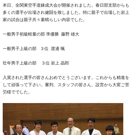
本日、全関東空手道錬成大会が開催されました。春日部支部からも
多くの選手が出場され健闘を致しました。特に親子で出場した岩上
家の試合は親子共々素晴らしい内容でした。
一般男子初級軽量の部 準優勝 藤野 雄大
一般男子上級の部 ３位 渡邊 颯
壮年男子上級の部 ３位 岩上 晶郎
入賞された選手の皆さんおめでとうございます。これからも精進を
して頑張って下さい。審判、スタッフの皆さん、設営から大変ご苦
労様ででした。