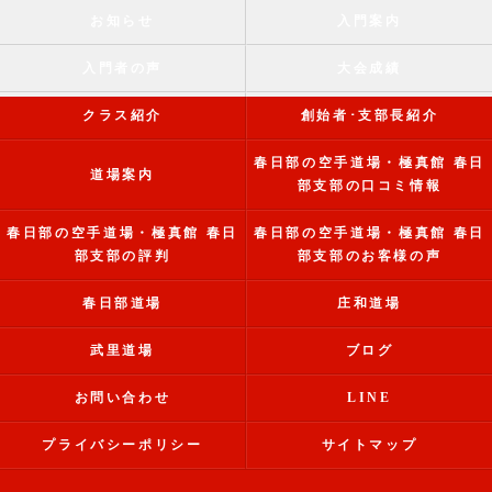
お知らせ
入門案内
入門者の声
大会成績
クラス紹介
創始者･支部長紹介
春日部の空手道場・極真館 春日
道場案内
部支部の口コミ情報
春日部の空手道場・極真館 春日
春日部の空手道場・極真館 春日
部支部の評判
部支部のお客様の声
春日部道場
庄和道場
武里道場
ブログ
お問い合わせ
LINE
プライバシーポリシー
サイトマップ