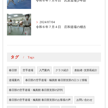
令和６年７月６日 武里道場少年部
2024/07/04
令和６年７月４日 庄和道場の稽古
タグ
Tags
春日部
空手道場
入門案内
クラス紹介
創始者･支部長紹介
道場案内
春日部の空手道場・極真館 春日部支部の口コミ情報
春日部の空手道場・極真館 春日部支部の評判
春日部の空手道場・極真館 春日部支部のお客様の声
お問い合わせ