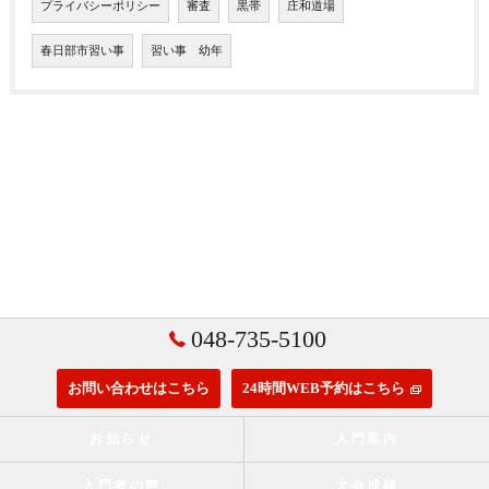
プライバシーポリシー
審査
黒帯
庄和道場
春日部市習い事
習い事 幼年
048-735-5100
お問い合わせはこちら
24時間WEB予約はこちら
お知らせ
入門案内
入門者の声
大会成績