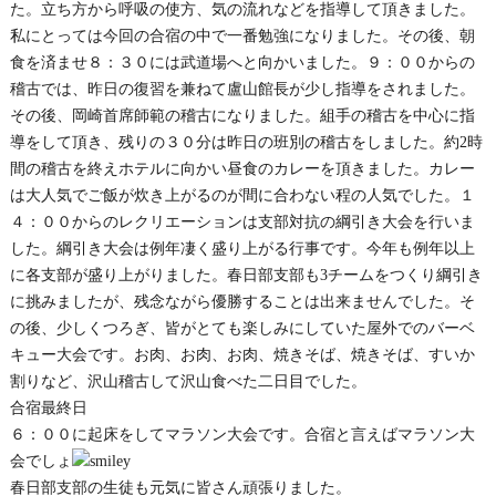
た。立ち方から呼吸の使方、気の流れなどを指導して頂きました。
私にとっては今回の合宿の中で一番勉強になりました。その後、朝
食を済ませ８：３０には武道場へと向かいました。９：００からの
稽古では、昨日の復習を兼ねて盧山館長が少し指導をされました。
その後、岡崎首席師範の稽古になりました。組手の稽古を中心に指
導をして頂き、残りの３０分は昨日の班別の稽古をしました。約2時
間の稽古を終えホテルに向かい昼食のカレーを頂きました。カレー
は大人気でご飯が炊き上がるのが間に合わない程の人気でした。１
４：００からのレクリエーションは支部対抗の綱引き大会を行いま
した。綱引き大会は例年凄く盛り上がる行事です。今年も例年以上
に各支部が盛り上がりました。春日部支部も3チームをつくり綱引き
に挑みましたが、残念ながら優勝することは出来ませんでした。そ
の後、少しくつろぎ、皆がとても楽しみにしていた屋外でのバーベ
キュー大会です。お肉、お肉、お肉、焼きそば、焼きそば、すいか
割りなど、沢山稽古して沢山食べた二日目でした。
合宿最終日
６：００に起床をしてマラソン大会です。合宿と言えばマラソン大
会でしょ
春日部支部の生徒も元気に皆さん頑張りました。