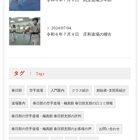
令和６年７月６日 武里道場少年部
2024/07/04
令和６年７月４日 庄和道場の稽古
タグ
Tags
春日部
空手道場
入門案内
クラス紹介
創始者･支部長紹介
道場案内
春日部の空手道場・極真館 春日部支部の口コミ情報
春日部の空手道場・極真館 春日部支部の評判
春日部の空手道場・極真館 春日部支部のお客様の声
お問い合わせ