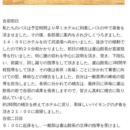
合宿初日
私たちのバスは予定時間より早くホテルに到着しバスの中で昼食を
済ませました。その後、各部屋に案内をされ少しくつろぎました。
１４：００にホテルを出て武道場へ向かいました。徒歩での移動で
したので約２０分程かかりました。初日の稽古は盧山館長が直接指
導を行いました。特に腰の切れを中心に説明を頂き、突き、下段払
い、前蹴り、回し蹴りの指導をして頂きました。盧山館長に1時間半
程指導をして頂き、その後は各班（各級）ごとに分かれて審査に向
けての型、棒術などの稽古をしました。自分は一般黒帯の棒術の指
導を担当しました。各班に分かれての稽古は、最終日に班毎に盧山
館長の前で合宿の成果を発表しますので、皆さん真剣に稽古に取り
組んでいました。
約2時間の稽古を終えてホテルに戻り、美味しいバイキングの夕食を
頂き２１：００に就寝しました。
合宿二日目
６：００に起床をし、一般部は盧山館長の立禅の指導を受けまし