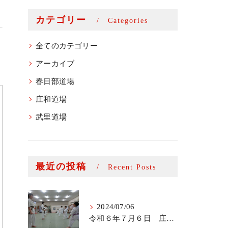
カテゴリー
Categories
全てのカテゴリー
アーカイブ
春日部道場
庄和道場
武里道場
最近の投稿
Recent Posts
2024/07/06
令和６年７月６日 庄和道場少年部