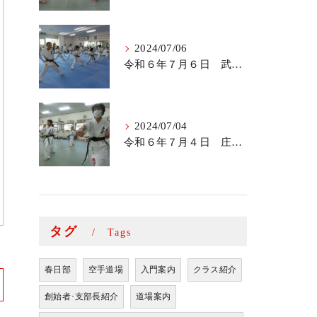
2024/07/06
令和６年７月６日 武里道場少年部
2024/07/04
令和６年７月４日 庄和道場の稽古
タグ
Tags
春日部
空手道場
入門案内
クラス紹介
創始者･支部長紹介
道場案内