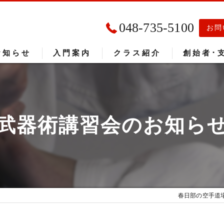
048-735-5100
お問
お知らせ
入門案内
クラス紹介
創始者･
入門者の声
大会成績
武器術講習会のお知ら
春日部の空手道