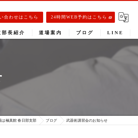
い合わせはこちら
24時間WEB予約はこちら
支部長紹介
道場案内
ブログ
LINE
春日部道場
庄和道場
せ
武里道場
場は極真館 春日部支部
ブログ
武器術講習会のお知らせ